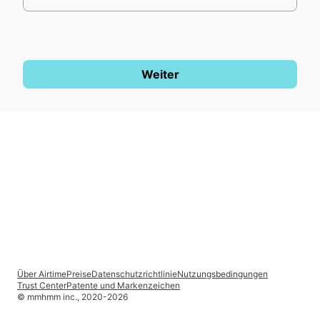
Weiter
Über Airtime
Preise
Datenschutzrichtlinie
Nutzungsbedingungen
Trust Center
Patente und Markenzeichen
© mmhmm inc., 2020-
2026