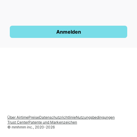
Anmelden
Über Airtime
Preise
Datenschutzrichtlinie
Nutzungsbedingungen
Trust Center
Patente und Markenzeichen
© mmhmm inc., 2020-
2026